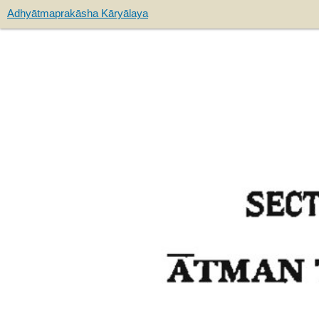
Adhyātmaprakāsha Kāryālaya