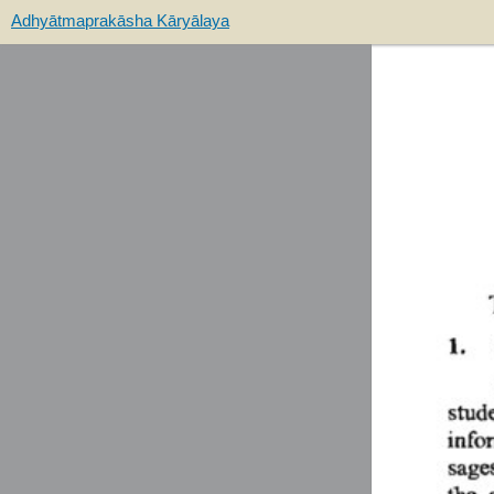
Adhyātmaprakāsha Kāryālaya