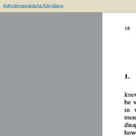
Adhyātmaprakāsha Kāryālaya