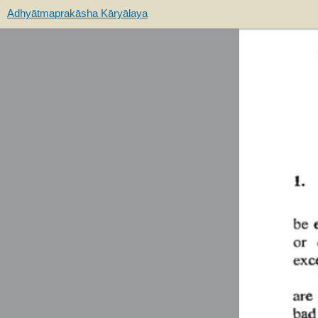
Adhyātmaprakāsha Kāryālaya