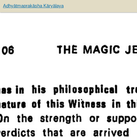
Adhyātmaprakāsha Kāryālaya