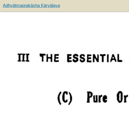
Adhyātmaprakāsha Kāryālaya