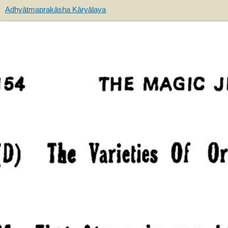
Adhyātmaprakāsha Kāryālaya