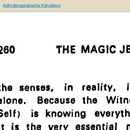
Adhyātmaprakāsha Kāryālaya