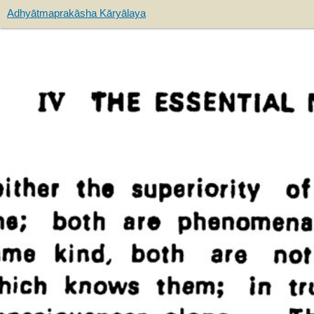
Adhyātmaprakāsha Kāryālaya