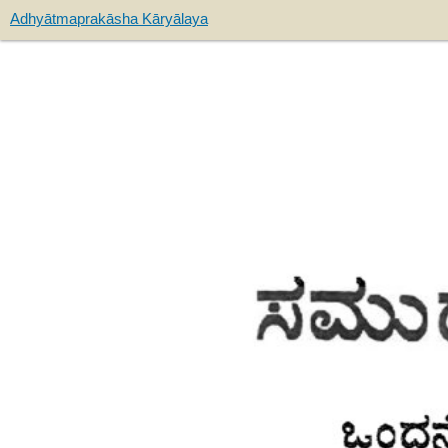
Adhyātmaprakāsha Kāryālaya