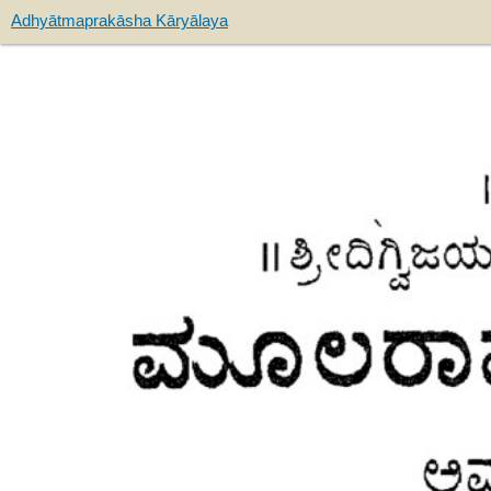
Adhyātmaprakāsha Kāryālaya