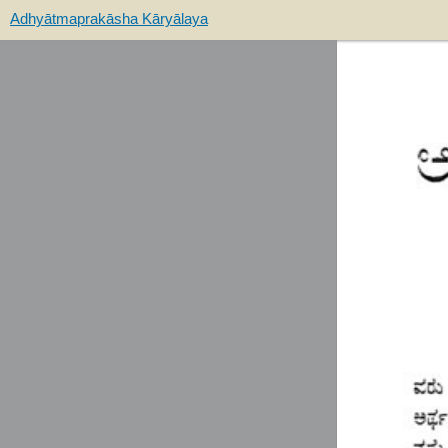
Adhyātmaprakāsha Kāryālaya