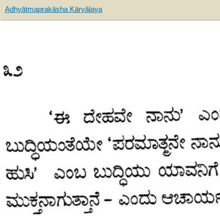
Adhyātmaprakāsha Kāryālaya