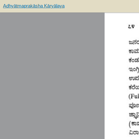
Adhyātmaprakāsha Kāryālaya