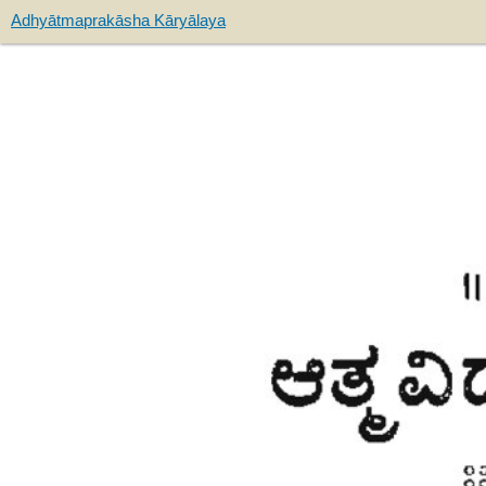
Adhyātmaprakāsha Kāryālaya