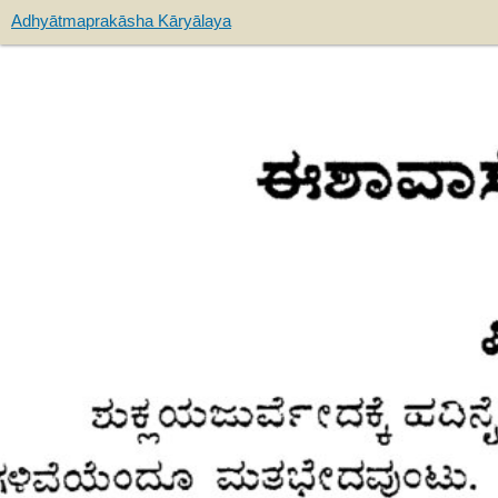
Adhyātmaprakāsha Kāryālaya