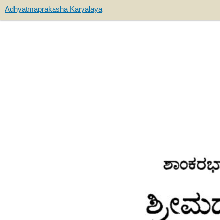
Adhyātmaprakāsha Kāryālaya