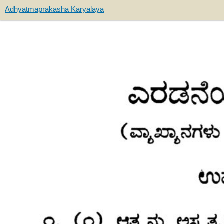
Adhyātmaprakāsha Kāryālaya