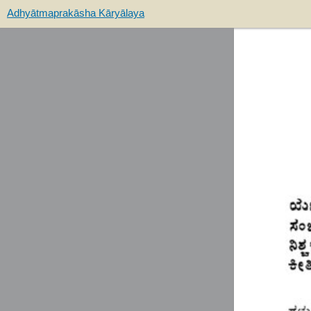
Adhyātmaprakāsha Kāryālaya