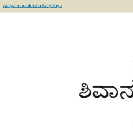
Adhyātmaprakāsha Kāryālaya