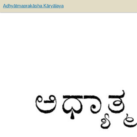
Adhyātmaprakāsha Kāryālaya