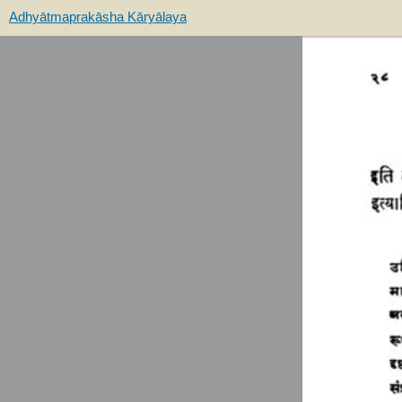
Adhyātmaprakāsha Kāryālaya