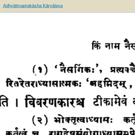
Adhyātmaprakāsha Kāryālaya