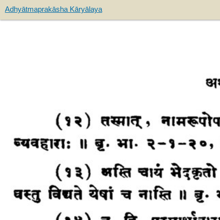
Adhyātmaprakāsha Kāryālaya