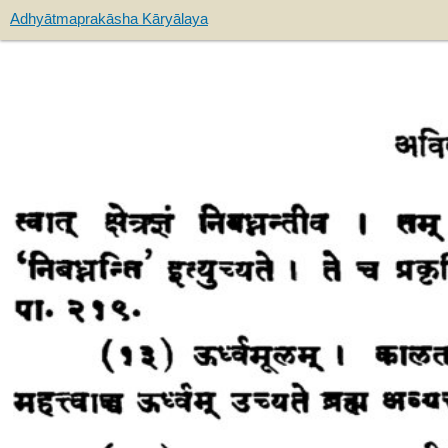
Adhyātmaprakāsha Kāryālaya