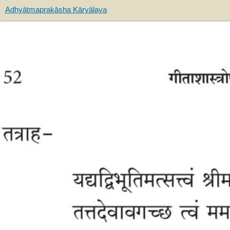
Adhyātmaprakāsha Kāryālaya