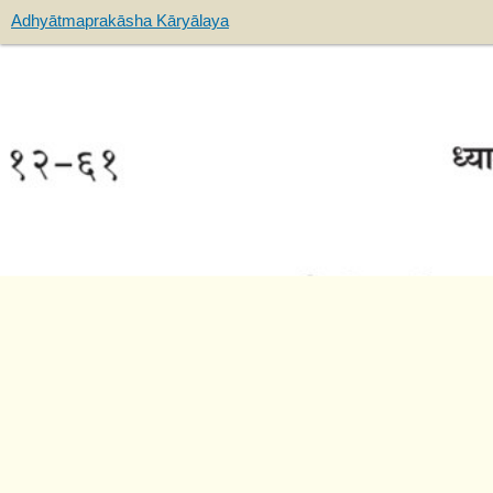
Adhyātmaprakāsha Kāryālaya