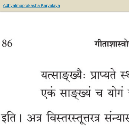
Adhyātmaprakāsha Kāryālaya