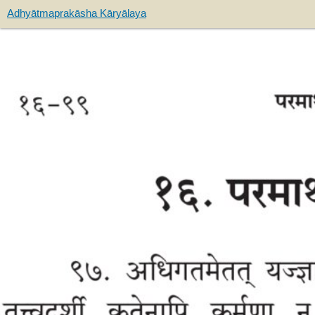
Adhyātmaprakāsha Kāryālaya