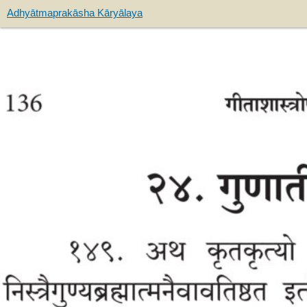
Adhyātmaprakāsha Kāryālaya