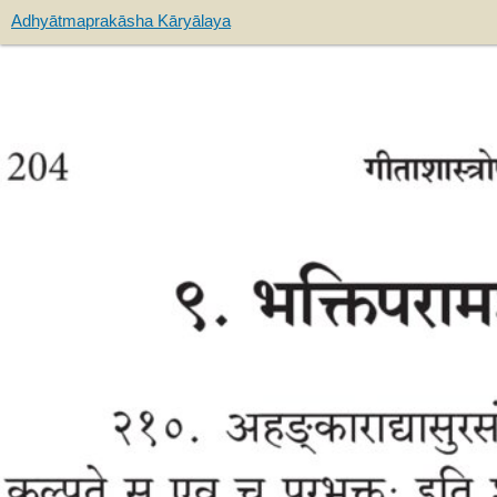
Adhyātmaprakāsha Kāryālaya