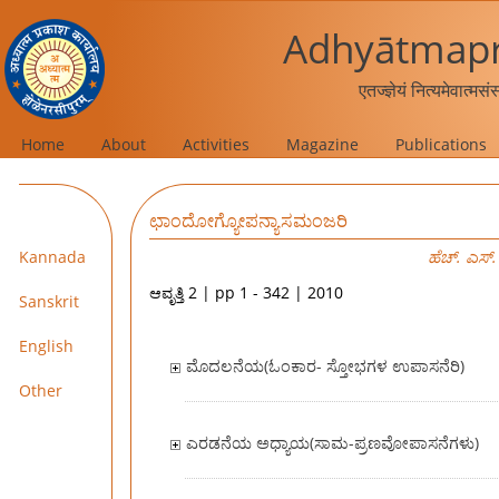
Adhyātmapr
एतज्ज्ञेयं नित्यमेवात्मस
Home
About
Activities
Magazine
Publications
ಛಾಂದೋಗ್ಯೋಪನ್ಯಾಸಮಂಜರಿ
Kannada
ಹೆಚ್. ಎಸ್
ಆವೃತ್ತಿ 2 | pp 1 - 342 | 2010
Sanskrit
English
ಮೊದಲನೆಯ(ಓಂಕಾರ- ಸ್ತೋಭಗಳ ಉಪಾಸನೆರಿ)
Other
ಎರಡನೆಯ ಅಧ್ಯಾಯ(ಸಾಮ-ಪ್ರಣವೋಪಾಸನೆಗಳು)