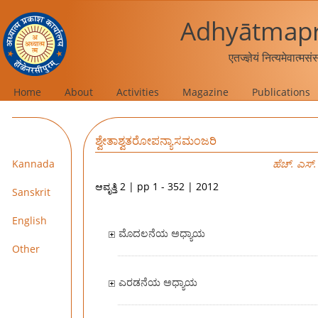
Adhyātmapr
एतज्ज्ञेयं नित्यमेवात्मस
Home
About
Activities
Magazine
Publications
ಶ್ವೇತಾಶ್ವತರೋಪನ್ಯಾಸಮಂಜರಿ
Kannada
ಹೆಚ್. ಎಸ್
ಆವೃತ್ತಿ 2 | pp 1 - 352 | 2012
Sanskrit
English
ಮೊದಲನೆಯ ಅಧ್ಯಾಯ
Other
ಎರಡನೆಯ ಅಧ್ಯಾಯ