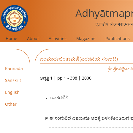
Adhyātmapr
एतज्ज्ञेयं नित्यमेवात्मस
Home
About
Activities
Magazine
Publications
ಪರಮಾರ್ಥಚಿಂತಾಮಣಿ(ಎರಡನೆಯ ಸಂಪುಟ)
Kannada
ಶ್ರೀ ಶ್ರೀಸಚ್ಚಿ
ಆವೃತ್ತಿ 1 | pp 1 - 398 | 2000
Sanskrit
English
ಅವತರಣಿಕೆ
Other
ಈ ಸಂಪುಟದ ವಿಷಯವೂ ಅದಕ್ಕೆ ಬಳಸಿಕೊಂಡಿರುವ ಪ್