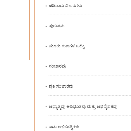
ಹದಿನಾರು ವಿಕಾರಗಳು
ಪುರುಷನು
ಮೂರು ಗುಣಗಳ ಒಟ್ಟು
ಸಂಚಾರವು
ಪ್ರತಿ ಸಂಚಾರವು
ಅಧ್ಯಾತ್ಮವು ಆಧಿಭೂತವು ಮತ್ತು ಅಧಿದೈವತವು
ಐದು ಅಭಿಬುದ್ಧಿಗಳು