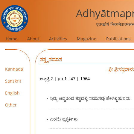
Adhyātmapr
एतज्ज्ञेयं नित्यमेवात्मस
Home
About
Activities
Magazine
Publications
ತತ್ತ್ವಸಮಾಸ
Kannada
ಶ್ರೀ ಶ್ರೀಸಚ್ಚಿ
ಆವೃತ್ತಿ 2 | pp 1 - 47 | 1964
Sanskrit
English
ಇನ್ನು ಆದ್ದರಿಂದ ತತ್ವದಲ್ಲಿ ಸಮಾಸವು ಹೇಳಲ್ಪಡುವದು
Other
ಎಂಟು ಪ್ರಕೃತಿಗಳು