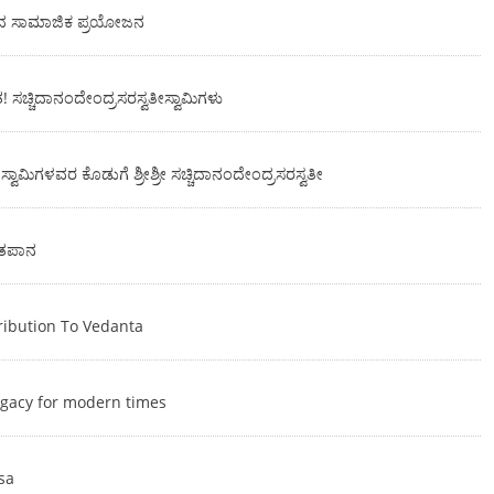
 ಸಾಮಾಜಿಕ ಪ್ರಯೋಜನ
ಸಚ್ಚಿದಾನಂದೇಂದ್ರಸರಸ್ವತೀಸ್ವಾಮಿಗಳು
 ಸ್ವಾಮಿಗಳವರ ಕೊಡುಗೆ ಶ್ರೀಶ್ರೀ ಸಚ್ಚಿದಾನಂದೇಂದ್ರಸರಸ್ವತೀ
ತಪಾನ
ribution To Vedanta
legacy for modern times
sa