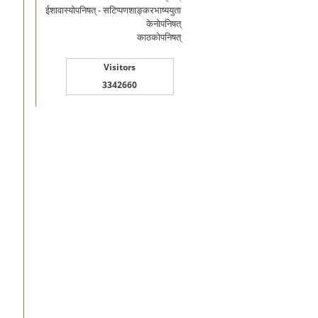
ईशावास्योपनिषत् - सटिप्पणशाङ्करभाष्ययुता
केनोपनिषत्
काठकोपनिषत्
Visitors
3342660