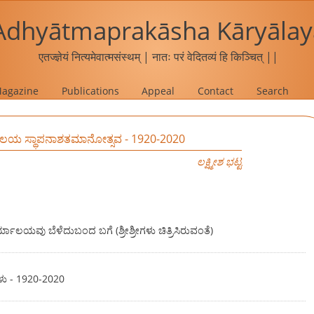
Adhyātmaprakāsha Kāryālay
एतज्ज्ञेयं नित्यमेवात्मसंस्थम् | नातः परं वेदितव्यं हि किञ्चित् ||
agazine
Publications
Appeal
Contact
Search
್ಯಾಲಯ ಸ್ಥಾಪನಾಶತಮಾನೋತ್ಸವ - 1920-2020
ಲಕ್ಷ್ಮೀಶ ಭಟ್ಟ
ರ್ಯಾಲಯವು ಬೆಳೆದುಬಂದ ಬಗೆ (ಶ್ರೀಶ್ರೀಗಳು ಚಿತ್ರಿಸಿರುವಂತೆ)
ಳು - 1920-2020