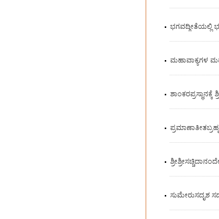
ಭಗವದ್ಗೀತೆಯಲ್ಲಿ ಭ
ಮಹಾವಾಕ್ಯಗಳ ಮಹ
ಶಾಂಕರಪ್ರಸ್ಥಾನಕ್ಕೆ
ಪ್ರಮಾಣಾತೀತಬ್ರಹ್ಮ
ಶ್ರೀಶ್ರೀಸಚ್ಚಿದಾನ
ಸುಮೇರುಸದೃಶ ಸದ್