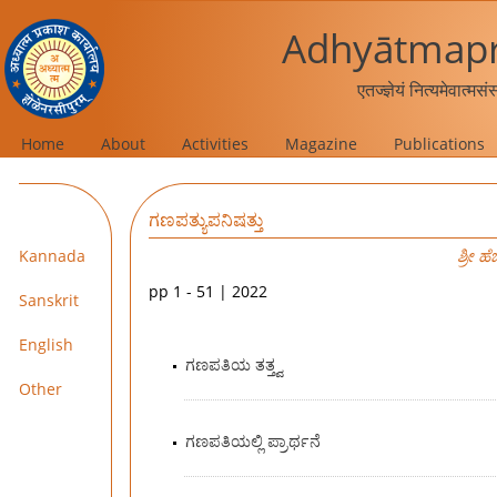
Adhyātmapr
एतज्ज्ञेयं नित्यमेवात्मस
Home
About
Activities
Magazine
Publications
ಗಣಪತ್ಯುಪನಿಷತ್ತು
Kannada
ಶ್ರೀ ಹ
pp 1 - 51 | 2022
Sanskrit
English
ಗಣಪತಿಯ ತತ್ತ್ವ
Other
ಗಣಪತಿಯಲ್ಲಿ ಪ್ರಾರ್ಥನೆ