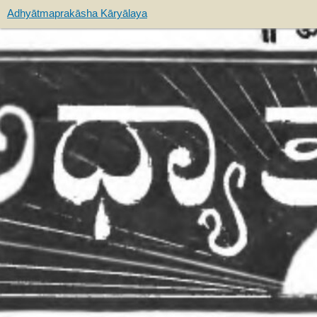
Adhyātmaprakāsha Kāryālaya