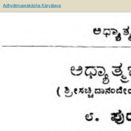
Adhyātmaprakāsha Kāryālaya