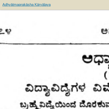
Adhyātmaprakāsha Kāryālaya