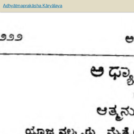
Adhyātmaprakāsha Kāryālaya