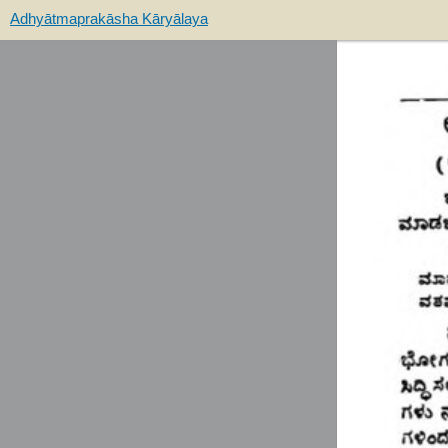
Adhyātmaprakāsha Kāryālaya