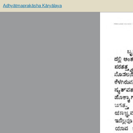
Adhyātmaprakāsha Kāryālaya