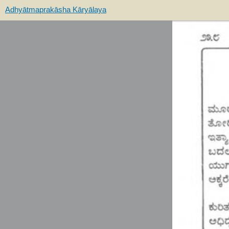
Adhyātmaprakāsha Kāryālaya