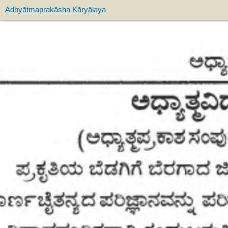
Adhyātmaprakāsha Kāryālaya