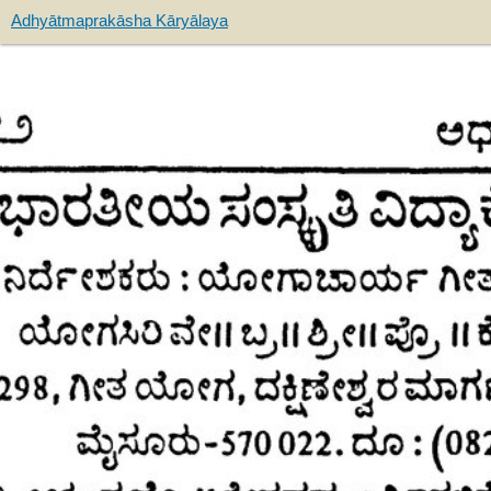
Adhyātmaprakāsha Kāryālaya