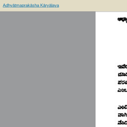
Adhyātmaprakāsha Kāryālaya