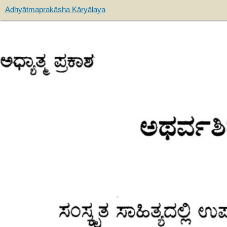
Adhyātmaprakāsha Kāryālaya