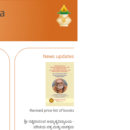
a
News updates
Revised price list of books
ಶ್ರೀ ಸಚ್ಚಿದಾನಂದ ಅಧ್ಯಾತ್ಮವಿದ್ಯಾಲಯ -
ಪರಿಚಯ ಪತ್ರ ಮತ್ತು ಪಾಠಕ್ರಮ