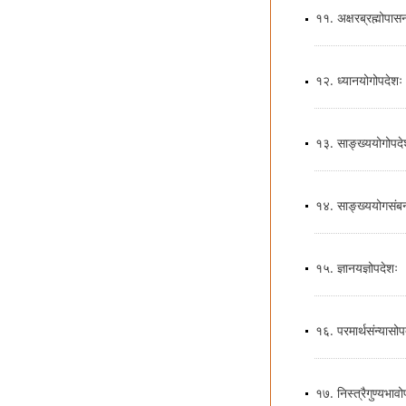
११. अक्षरब्रह्मोपास
१२. ध्यानयोगोपदेशः
१३. साङ्ख्ययोगोपदे
१४. साङ्ख्ययोगसंबन
१५. ज्ञानयज्ञोपदेशः
१६. परमार्थसंन्यासोप
१७. निस्त्रैगुण्यभावो