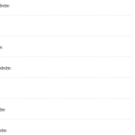
नोपदेशः
शः
्धोपदेशः
देशः
पदेशः