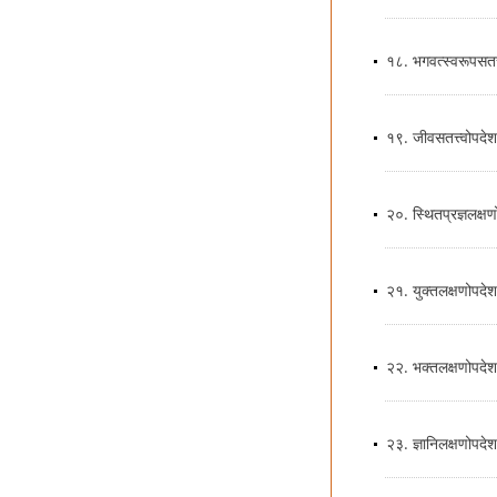
१८. भगवत्स्वरूपसतत्
१९. जीवसतत्त्वोपदेश
२०. स्थितप्रज्ञलक्षण
२१. युक्तलक्षणोपदेश
२२. भक्तलक्षणोपदेश
२३. ज्ञानिलक्षणोपदेश