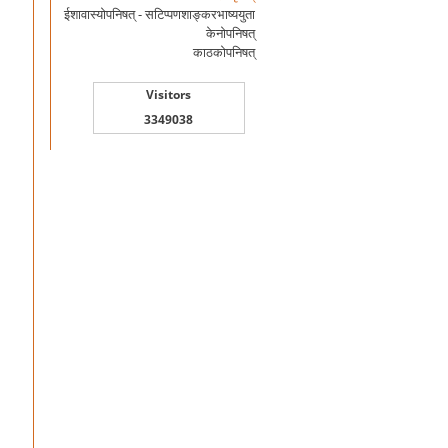
ईशावास्योपनिषत् - सटिप्पणशाङ्करभाष्ययुता
केनोपनिषत्
काठकोपनिषत्
Visitors
3349038