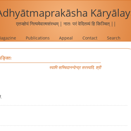
Adhyātmaprakāsha Kāryālay
एतज्ज्ञेयं नित्यमेवात्मसंस्थम् | नातः परं वेदितव्यं हि किञ्चित् ||
agazine
Publications
Appeal
Contact
Search
ङ्क्तिः
स्वामि सच्चिदानन्देन्द्र सरस्वति, श्री
्