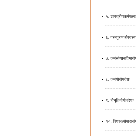
५. शास्त्रीयकर्मफलव
६. परमपुरुषार्थस्वरूप
७. कर्मसंन्यासविभागो
८. कर्मयोगोपदेशः
९. विभूतियोगोपदेशः
१०. विश्वरूपोपासनो