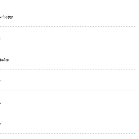
त्वोपदेशः
ः
ोपदेशः
ः
ः
ः