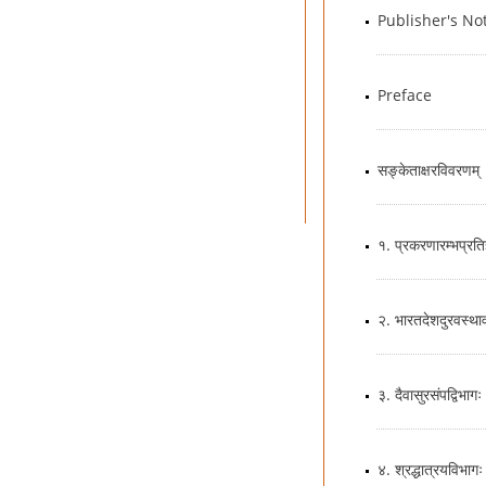
Publisher's No
Preface
सङ्केताक्षरविवरणम्
१. प्रकरणारम्भप्रतिज
२. भारतदेशदुरवस्थाव
३. दैवासुरसंपद्विभागः
४. श्रद्धात्रयविभागः