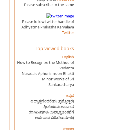
Please subscribe to the same
Please follow twitter handle of
Adhyatma Prakasha Karyalaya
Twitter
Top viewed books
English
How to Recognize the Method of
Vedānta
Narada's Aphorisms on Bhakti
Minor Works of Sri
Sankaracharya
ಕನ್ನಡ
ಅಧ್ಯಾತ್ಮವೆಂದರೇನು (ಪ್ರಶ್ನೋತ್ತರ)
ಶ್ರೀಶಂಕರಮಹಾಮನನ
ರಸನಿಮಿಷಗಳು (ಅಧ್ಯಾತ್ಮಚಿಂತನೆಗೆ
ಅರ್ಹವಾದ ಬಿಡಿಲೇಖನಗಳು)
संस्कृतम्