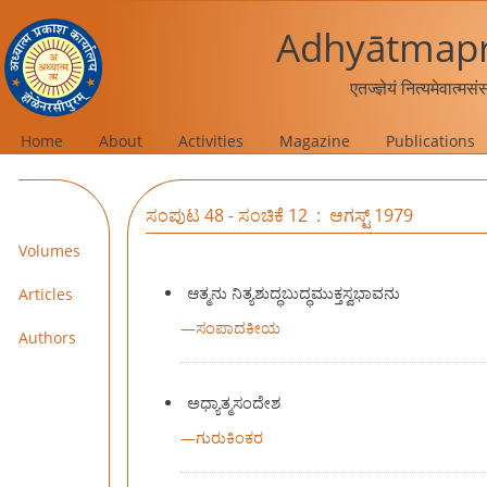
Adhyātmapr
एतज्ज्ञेयं नित्यमेवात्मस
Home
About
Activities
Magazine
Publications
ಸಂಪುಟ 48 - ಸಂಚಿಕೆ 12 : ಆಗಸ್ಟ್ 1979
Volumes
ಆತ್ಮನು ನಿತ್ಯಶುದ್ಧಬುದ್ಧಮುಕ್ತಸ್ವಭಾವನು
Articles
—
ಸಂಪಾದಕೀಯ
Authors
ಅಧ್ಯಾತ್ಮಸಂದೇಶ
—
ಗುರುಕಿಂಕರ